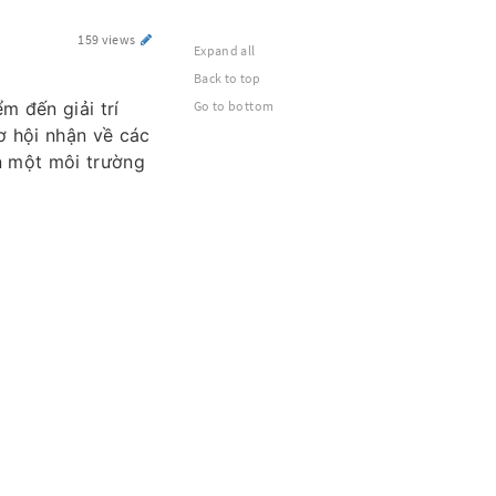
159 views
Expand all
Back to top
m đến giải trí
Go to bottom
ơ hội nhận về các
n một môi trường