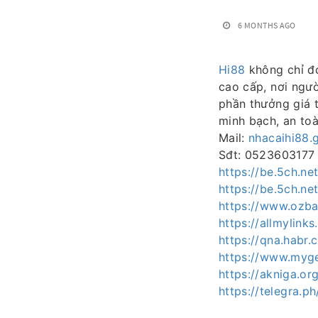
6 MONTHS AGO
Hi88
không chỉ đơ
cao cấp, nơi ngườ
phần thưởng giá 
minh bạch, an to
Mail:
nhacaihi88
Sđt: 0523603177
https://be.5ch.n
https://be.5ch.n
https://www.ozba
https://allmylinks
https://qna.habr.
https://www.myge
https://akniga.or
https://telegra.p