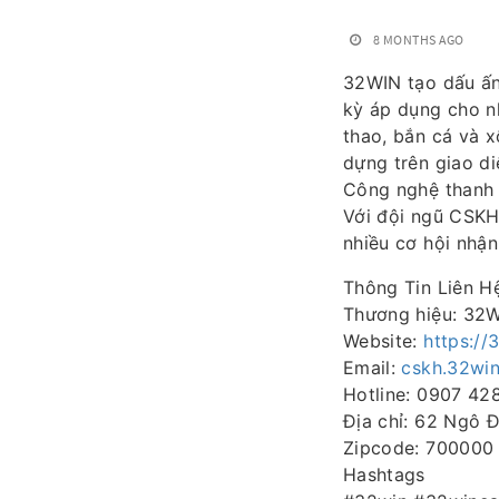
8 MONTHS AGO
32WIN tạo dấu ấn 
kỳ áp dụng cho nh
thao, bắn cá và x
dựng trên giao di
Công nghệ thanh t
Với đội ngũ CSKH
nhiều cơ hội nhận
Thông Tin Liên H
Thương hiệu: 32
Website:
https://
Email:
cskh.32wi
Hotline: 0907 42
Địa chỉ: 62 Ngô Đ
Zipcode: 700000
Hashtags