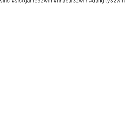
sino #slotgame32win #nhacai32win #dangky32win