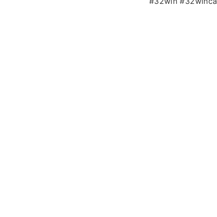
#32win #32winca