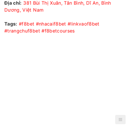
Địa chỉ:
381 Bùi Thị Xuân, Tân Bình, Dĩ An, Bình
Dương, Việt Nam
Tags:
#f8bet #nhacaif8bet #linkvaof8bet
#trangchuf8bet #f8betcourses