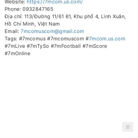
Website:
https://7mcom.us.com/
Phone: 0932847165
Địa chỉ: 113/Đường 11/61 61, Khu phố 4, Linh Xuân,
Hồ Chí Minh, Việt Nam
Email:
7mcomuscom@gmail.com
Tags: #7mcomus #7mcomuscom #
7mcom.us.com
#7mLive #7mTySo #7mFootball #7mScore
#7mOnline