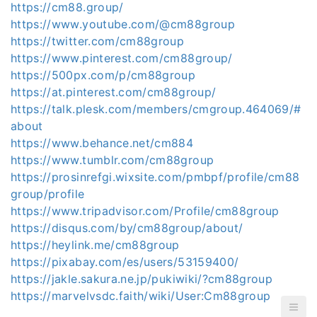
https://cm88.group/
https://www.youtube.com/@cm88group
https://twitter.com/cm88group
https://www.pinterest.com/cm88group/
https://500px.com/p/cm88group
https://at.pinterest.com/cm88group/
https://talk.plesk.com/members/cmgroup.464069/#
about
https://www.behance.net/cm884
https://www.tumblr.com/cm88group
https://prosinrefgi.wixsite.com/pmbpf/profile/cm88
group/profile
https://www.tripadvisor.com/Profile/cm88group
https://disqus.com/by/cm88group/about/
https://heylink.me/cm88group
https://pixabay.com/es/users/53159400/
https://jakle.sakura.ne.jp/pukiwiki/?cm88group
https://marvelvsdc.faith/wiki/User:Cm88group