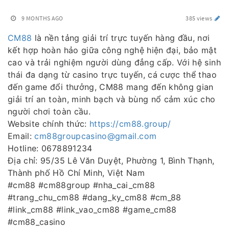
9 MONTHS AGO
385 views
CM88
là nền tảng giải trí trực tuyến hàng đầu, nơi
kết hợp hoàn hảo giữa công nghệ hiện đại, bảo mật
cao và trải nghiệm người dùng đẳng cấp. Với hệ sinh
thái đa dạng từ casino trực tuyến, cá cược thể thao
đến game đổi thưởng, CM88 mang đến không gian
giải trí an toàn, minh bạch và bùng nổ cảm xúc cho
người chơi toàn cầu.
Website chính thức:
https://cm88.group/
Email:
cm88groupcasino@gmail.com
Hotline: 0678891234
Địa chỉ: 95/35 Lê Văn Duyệt, Phường 1, Bình Thạnh,
Thành phố Hồ Chí Minh, Việt Nam
#cm88 #cm88group #nha_cai_cm88
#trang_chu_cm88 #dang_ky_cm88 #cm_88
#link_cm88 #link_vao_cm88 #game_cm88
#cm88_casino