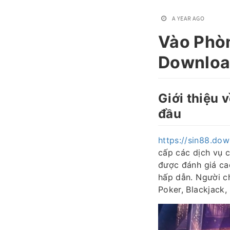
A YEAR AGO
Vào Phò
Downlo
Giới thiệu 
đầu
https://sin88.dow
cấp các dịch vụ c
được đánh giá cao
hấp dẫn. Người ch
Poker, Blackjack,