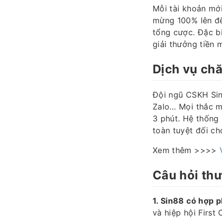
Mỗi tài khoản mớ
mừng 100% lên đến
tổng cược. Đặc bi
giải thưởng tiền 
Dịch vụ ch
Đội ngũ CSKH Sin8
Zalo… Mọi thắc m
3 phút. Hệ thống
toàn tuyệt đối ch
Xem thêm >>>>
Câu hỏi thư
1. Sin88 có hợp 
và hiệp hội First