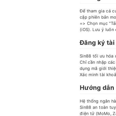
Để tham gia cá cư
cập phiên bản mob
=> Chọn mục "Tải 
(iOS). Lưu ý luôn
Đăng ký tài
Sin88 tối ưu hóa 
Chỉ cần nhập các 
dụng mã giới thiệ
Xác minh tài kho
Hướng dẫn n
Hệ thống ngân hà
Sin88 an toàn tu
điện tử (MoMo, Z