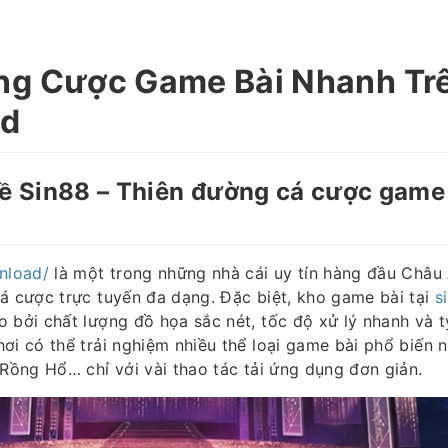
ng Cược Game Bài Nhanh Tr
ad
về Sin88 – Thiên đường cá cược game
nload/
là một trong những nhà cái uy tín hàng đầu Châu
á cược trực tuyến đa dạng. Đặc biệt, kho game bài tại
s
 bởi chất lượng đồ họa sắc nét, tốc độ xử lý nhanh và t
ơi có thể trải nghiệm nhiều thể loại game bài phổ biến 
 Rồng Hổ… chỉ với vài thao tác tải ứng dụng đơn giản.