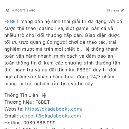
4 MONTHS AGO
75 views
F8BET
mang đến hệ sinh thái giải trí đa dạng với cá
cược thể thao, casino live, slot game, bắn cá và
nhiều trò chơi đổi thưởng hấp dẫn. Giao diện được
tối ưu trực quan giúp người chơi dễ thao tác, trải
nghiệm mượt mà trên mọi thiết bị. Hệ thống thanh
toán vận hành nhanh, minh bạch và đảm bảo an
toàn thông tin đi kèm các chương trình thưởng tân
thủ, hoàn trả và ưu đãi định kỳ. F8BET duy trì đội
ngũ chăm sóc khách hàng hoạt động 24/7 nhằm
mang lại trải nghiệm ổn định và tin cậy.
Thông Tin Liên Hệ
Thương hiệu: F8BET
Website:
https://okadabooks.com/
Email:
support@okadabooks.com
Hotline: 0989.888.999