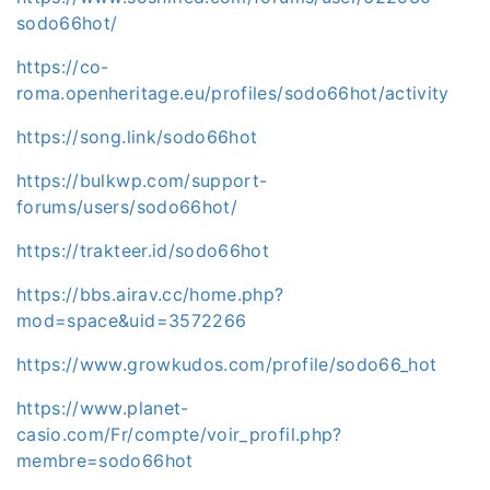
sodo66hot/
https://co-
roma.openheritage.eu/profiles/sodo66hot/activity
https://song.link/sodo66hot
https://bulkwp.com/support-
forums/users/sodo66hot/
https://trakteer.id/sodo66hot
https://bbs.airav.cc/home.php?
mod=space&uid=3572266
https://www.growkudos.com/profile/sodo66_hot
https://www.planet-
casio.com/Fr/compte/voir_profil.php?
membre=sodo66hot