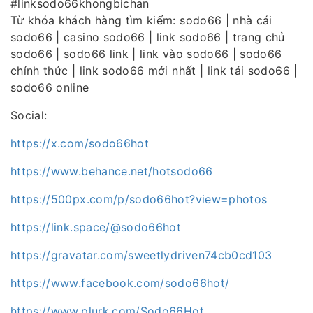
#linksodo66khongbichan
Từ khóa khách hàng tìm kiếm: sodo66 | nhà cái
sodo66 | casino sodo66 | link sodo66 | trang chủ
sodo66 | sodo66 link | link vào sodo66 | sodo66
chính thức | link sodo66 mới nhất | link tải sodo66 |
sodo66 online
Social:
https://x.com/sodo66hot
https://www.behance.net/hotsodo66
https://500px.com/p/sodo66hot?view=photos
https://link.space/@sodo66hot
https://gravatar.com/sweetlydriven74cb0cd103
https://www.facebook.com/sodo66hot/
https://www.plurk.com/Sodo66Hot