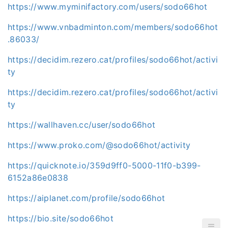
https://www.myminifactory.com/users/sodo66hot
https://www.vnbadminton.com/members/sodo66hot
.86033/
https://decidim.rezero.cat/profiles/sodo66hot/activi
ty
https://decidim.rezero.cat/profiles/sodo66hot/activi
ty
https://wallhaven.cc/user/sodo66hot
https://www.proko.com/@sodo66hot/activity
https://quicknote.io/359d9ff0-5000-11f0-b399-
6152a86e0838
https://aiplanet.com/profile/sodo66hot
https://bio.site/sodo66hot