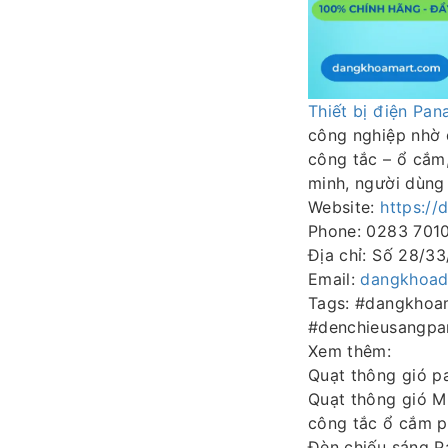
Thiết bị điện Pan
công nghiệp nhờ 
công tắc – ổ cắm,
minh, người dùng 
Website:
https:/
Phone: 0283 701
Địa chỉ: Số 28/3
Email:
dangkhoad
Tags: #dangkhoa
#denchieusangpan
Xem thêm:
Quạt thông gió p
Quạt thông gió Mi
công tắc ổ cắm 
Đèn chiếu sáng P