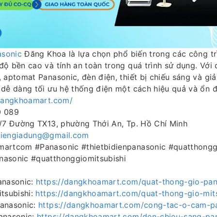
asonic
Đăng Khoa là lựa chọn phổ biến trong các công tr
độ bền cao và tính an toàn trong quá trình sử dụng. Với
 aptomat Panasonic, đèn điện, thiết bị chiếu sáng và gi
dễ dàng tối ưu hệ thống điện một cách hiệu quả và ổn đ
/dangkhoamart.com/
0 089
3/7 Đường TX13, phường Thới An, Tp. Hồ Chí Minh
iengiadung@gmail.com
martcom #Panasonic #thietbidienpanasonic #quatthongg
asonic #quatthonggiomitsubishi
anasonic:
https://dangkhoamart.com/quat-thong-gio-pa
tsubishi:
https://dangkhoamart.com/quat-thong-gio-mits
panasonic:
https://dangkhoamart.com/cong-tac-o-cam-p
anasonic:
https://dangkhoamart.com/den-chieu-sang-pa