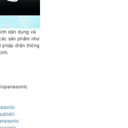
ình dân dụng và
 các sản phẩm như
ải pháp điện thông
ịnh.
iopanasonic
nasonic
ubishi
anasonic
nasonic