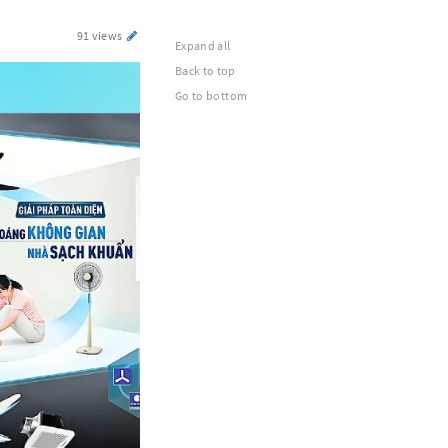
91 views
Expand all
Back to top
Go to bottom