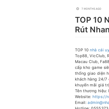
7 MONTHS AGO
TOP 10 N
Rút Nha
TOP 10
nhà cái uy
Top88, VicClub, R
Macau Club, Fa88
cấp kho game siê
thống giao diện h
khách hàng 24/7 
khuyến mãi giá tr
Tên thương hiệu: 
Website:
https://
Email:
admin@nha
Hotline: 0555373