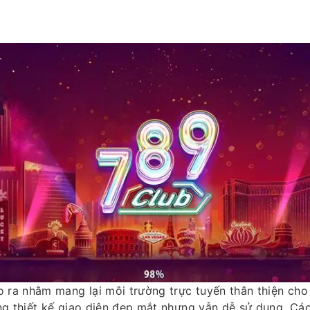
 ra nhằm mang lại môi trường trực tuyến thân thiện cho
ng thiết kế giao diện đẹp mắt nhưng vẫn dễ sử dụng. Cá