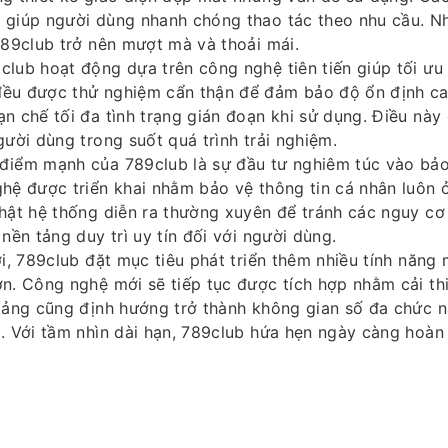
 giúp người dùng nhanh chóng thao tác theo nhu cầu. Nh
789club trở nên mượt mà và thoải mái.
lub hoạt động dựa trên công nghệ tiên tiến giúp tối ưu 
ều được thử nghiệm cẩn thận để đảm bảo độ ổn định ca
n chế tối đa tình trạng gián đoạn khi sử dụng. Điều này
gười dùng trong suốt quá trình trải nghiệm.
điểm mạnh của 789club là sự đầu tư nghiêm túc vào bảo
hệ được triển khai nhằm bảo vệ thông tin cá nhân luôn ở
hật hệ thống diễn ra thường xuyên để tránh các nguy cơ 
 nền tảng duy trì uy tín đối với người dùng.
ới, 789club đặt mục tiêu phát triển thêm nhiều tính năng
n. Công nghệ mới sẽ tiếp tục được tích hợp nhằm cải th
 tảng cũng định hướng trở thành không gian số đa chức 
. Với tầm nhìn dài hạn, 789club hứa hẹn ngày càng hoàn 