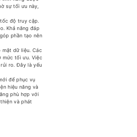
ờ sự tối ưu này,
tốc độ truy cập.
o. Khả năng đáp
 góp phần tạo nên
 mật dữ liệu. Các
 mức tối ưu. Việc
rủi ro. Đây là yếu
 mới để phục vụ
iện hiệu năng và
năng phù hợp với
thiện và phát