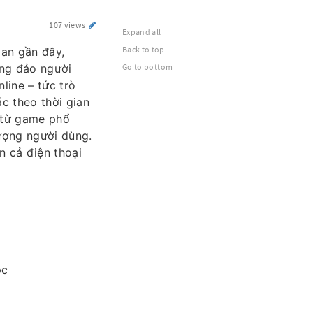
107 views
Expand all
Back to top
ian gần đây,
ông đảo người
Go to bottom
line – tức trò
c theo thời gian
, từ game phổ
tượng người dùng.
n cả điện thoại
pc