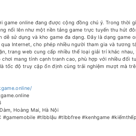
i game online đang được cộng đồng chú ý. Trong thời g
ng nổi lên như một nền tảng game trực tuyến thu hút đ
ện dễ sử dụng và kho game đa dạng. Đây là dạng game on
 qua Internet, cho phép nhiều người tham gia và tương tá
ận, trang web cung cấp nhiều thể loại giải trí khác nhau
 chơi mang tính cạnh tranh cao, phù hợp với nhiều đối 
à tốc độ truy cập ổn định cùng trải nghiệm mượt mà trê
jkgame.online/
kgame.online
6
h Đàm, Hoàng Mai, Hà Nội
 #gamemobile #tlbblậu #tlbbfree #kenhgame #kiếmthế