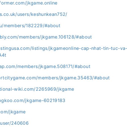
nformer.com/jkgame.online
us.co.uk/users/keshunkean752/
.ru/members/182229/#about
abbly.com/members/jkgame.106128/#about
istingusa.com/listings/jkgameonline-cap-nhat-tin-tuc-v
A4t
tap.com/members/jkgame.508171/#about
portcitygame.com/members/jkgame.35463/#about
ational-wiki.com/2265969/jkgame
blogkoo.com/jkgame-60219183
.com/jkgame
g/user/240606