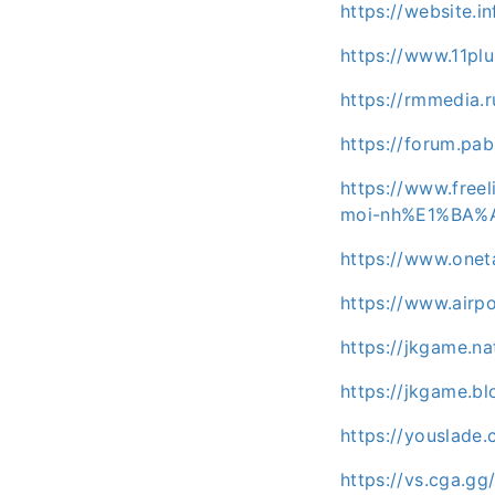
https://website.i
https://www.11pl
https://rmmedia
https://forum.p
https://www.freel
moi-nh%E1%BA%
https://www.one
https://www.air
https://jkgame.n
https://jkgame.
https://youslade
https://vs.cga.g