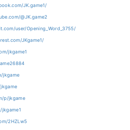
ebook.com/JK.game1/
tube.com/@JK.game2
it.com/user/Opening_Word_3755/
erest.com/JKgame1/
.com/jkgame1
Kgame26884
m/jkgame
m/jkgame
m/p/jkgame
m/jkgame1
.com/2HZLw5