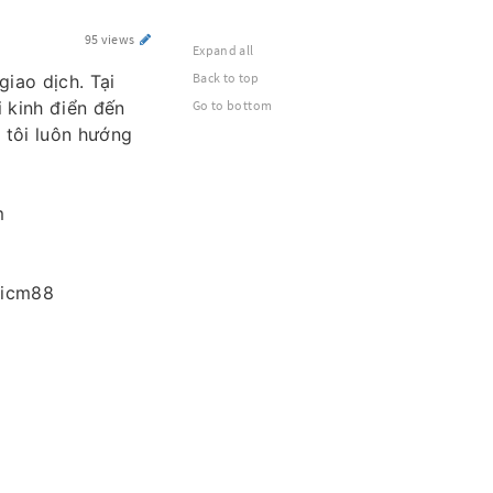
95 views
Expand all
Back to top
iao dịch. Tại
 kinh điển đến
Go to bottom
g tôi luôn hướng
m
aicm88