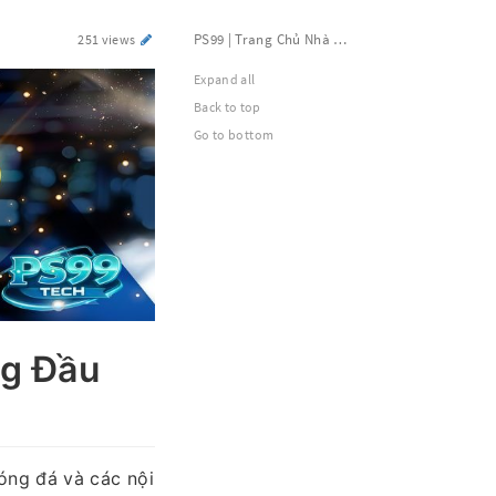
PS99 | Trang Chủ Nhà Cái Uy Tín Hàng Đầu Việt Nam 2025
251 views
Expand all
Back to top
Go to bottom
ng Đầu
bóng đá và các nội