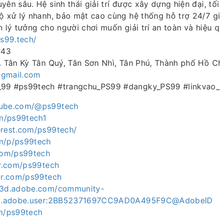
yên sâu. Hệ sinh thái giải trí được xây dựng hiện đại, tối
ộ xử lý nhanh, bảo mật cao cùng hệ thống hỗ trợ 24/7 g
n lý tưởng cho người chơi muốn giải trí an toàn và hiệu q
ps99.tech/
543
. Tân Kỳ Tân Quý, Tân Sơn Nhì, Tân Phú, Thành phố Hồ C
gmail.com
_99 #ps99tech #trangchu_PS99 #dangky_PS99 #linkvao
tube.com/@ps99tech
om/ps99tech1
erest.com/ps99tech/
m/p/ps99tech
.com/ps99tech
ar.com/ps99tech
tar.com/ps99tech
ce3d.adobe.com/community-
org.adobe.user:2BB52371697CC9AD0A495F9C@AdobeID
om/ps99tech