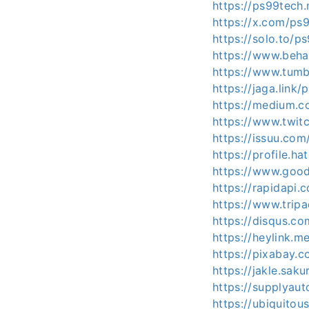
https://ps99tech
https://x.com/ps
https://solo.to/p
https://www.beha
https://www.tumb
https://jaga.link
https://medium.
https://www.twit
https://issuu.co
https://profile.ha
https://www.goo
https://rapidapi.
https://www.trip
https://disqus.c
https://heylink.m
https://pixabay.
https://jakle.sak
https://supplyau
https://ubiquito