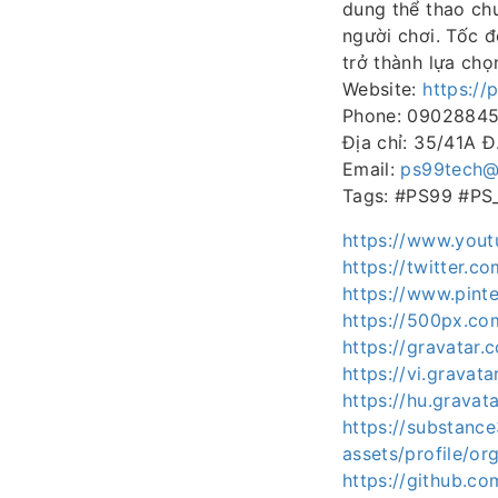
dung thể thao chu
người chơi. Tốc đ
trở thành lựa chọ
Website:
https://
Phone: 0902884
Địa chỉ: 35/41A Đ
Email:
ps99tech@
Tags: #PS99 #PS
https://www.you
https://twitter.c
https://www.pint
https://500px.co
https://gravatar
https://vi.gravat
https://hu.grava
https://substan
assets/profile/
https://github.c