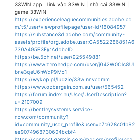
33WIN app | link vào 33WIN | nhà cái 33WIN |
game 33WIN
https://experienceleaguecommunities.adobe.co
m/t5/user/viewprofilepage/user-id/18084957
https://substance3d.adobe.com/community-
assets/profile/org.adobe.user:CA5522286851A6
730A495E3F@AdobeID
https://be.5ch.net/user/925549881
https://www.zerohedge.com/user/j042W0OIc8UI
bne3qeU6hWqP9Mo1
https://wykop.pl/ludzie/33winnvcomm
https://www.ozbargain.com.au/user/565452
https://forum.index.hu/User/UserDescription?
u=2107009
https://bentleysystems.service-
now.com/community?
id=community_user_profile&user=b7c628c01b92
ee9074968730604bcbf4
https://connect.garmin.com/modern/profile/ece