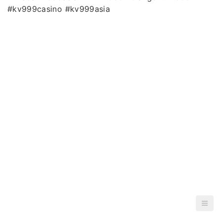
#kv999casino #kv999asia