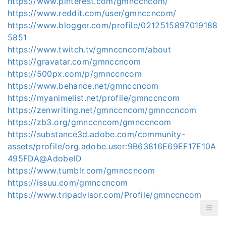
https://www.pinterest.com/gmnccncom/
https://www.reddit.com/user/gmnccncom/
https://www.blogger.com/profile/0212515897019188
5851
https://www.twitch.tv/gmnccncom/about
https://gravatar.com/gmnccncom
https://500px.com/p/gmnccncom
https://www.behance.net/gmnccncom
https://myanimelist.net/profile/gmnccncom
https://zenwriting.net/gmnccncom/gmnccncom
https://zb3.org/gmnccncom/gmnccncom
https://substance3d.adobe.com/community-
assets/profile/org.adobe.user:9B63816E69EF17E10A
495FDA@AdobeID
https://www.tumblr.com/gmnccncom
https://issuu.com/gmnccncom
https://www.tripadvisor.com/Profile/gmnccncom