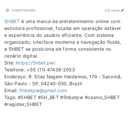
6 MONTHS AGO
125 views
5HBET
é uma marca de entretenimento online com
estrutura profissional, focada em operação estável
e experiência do usuário eficiente. Com sistema
organizado, interface moderna e navegação fluida,
a 5HBET se posiciona de forma consistente no
cenário digital.
Site:
https://5hbet.pw/
Telefone: +55 (11) 47439-2053
Endereço: R. Elias Nagem Haidamus, 179 - Sacomã,
São Paulo - SP, 04240-030, Brazil
Email:
5hbetpw@gmail.com
Tags: #5HBET #5H_BET #5hbetpw #casino_5HBET
#register_5HBET