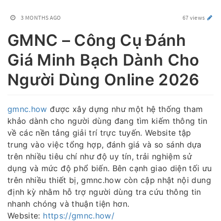
3 MONTHS AGO
67 views
GMNC – Công Cụ Đánh
Giá Minh Bạch Dành Cho
Người Dùng Online 2026
gmnc.how
được xây dựng như một hệ thống tham
khảo dành cho người dùng đang tìm kiếm thông tin
về các nền tảng giải trí trực tuyến. Website tập
trung vào việc tổng hợp, đánh giá và so sánh dựa
trên nhiều tiêu chí như độ uy tín, trải nghiệm sử
dụng và mức độ phổ biến. Bên cạnh giao diện tối ưu
trên nhiều thiết bị, gmnc.how còn cập nhật nội dung
định kỳ nhằm hỗ trợ người dùng tra cứu thông tin
nhanh chóng và thuận tiện hơn.
Website:
https://gmnc.how/