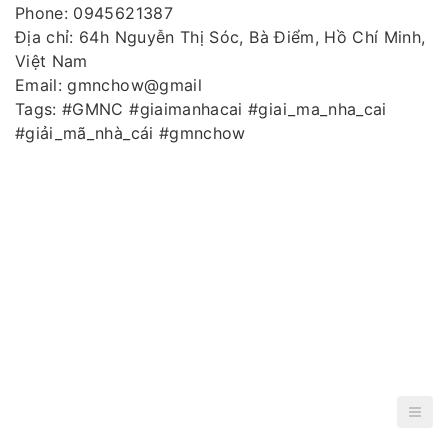
Phone: 0945621387
Địa chỉ: 64h Nguyễn Thị Sóc, Bà Điểm, Hồ Chí Minh,
Việt Nam
Email: gmnchow@gmail
Tags: #GMNC #giaimanhacai #giai_ma_nha_cai
#giải_mã_nhà_cái #gmnchow