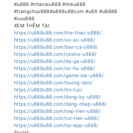
#u888 #nhacaiu888 #linku888
#trangchuu888#u888u88com #u88 #u8888
#uuu888
XEM THÊM TẠI:
https://u888u88.com/the-thao-u888/
https://u888u88.com/xo-so-u888/
https://u888u88.com/ban-ca-u888/
https://u888u88.com/casino-u888/
https://u888u88.com/da-ga-u888/
https://u888u88.com/no-hu-u888/
https://u888u88.com/game-bai-u888/
https://u888u88.com/huong-dan/
https://u888u88.com/tin-tuc/
https://u888u88.com/dang-ky-u888/
https://u888u88.com/dang-nhap-u888/
https://u888u88.com/nap-tien-u888/
https://u888u88.com/rut-tien-u888/
https://u888u88.com/tai-app-u888/
Social: