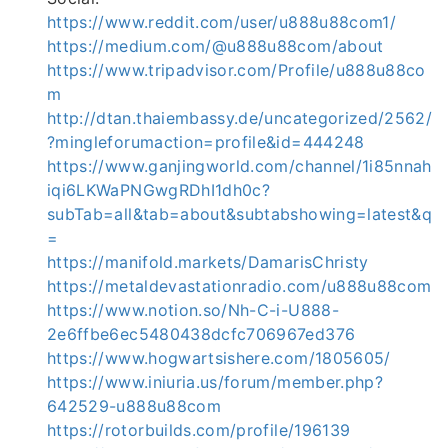
https://www.reddit.com/user/u888u88com1/
https://medium.com/@u888u88com/about
https://www.tripadvisor.com/Profile/u888u88co
m
http://dtan.thaiembassy.de/uncategorized/2562/
?mingleforumaction=profile&id=444248
https://www.ganjingworld.com/channel/1i85nnah
iqi6LKWaPNGwgRDhI1dh0c?
subTab=all&tab=about&subtabshowing=latest&q
=
https://manifold.markets/DamarisChristy
https://metaldevastationradio.com/u888u88com
https://www.notion.so/Nh-C-i-U888-
2e6ffbe6ec5480438dcfc706967ed376
https://www.hogwartsishere.com/1805605/
https://www.iniuria.us/forum/member.php?
642529-u888u88com
https://rotorbuilds.com/profile/196139