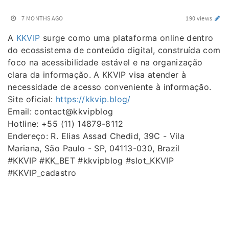
7 MONTHS AGO
190 views
A
KKVIP
surge como uma plataforma online dentro
do ecossistema de conteúdo digital, construída com
foco na acessibilidade estável e na organização
clara da informação. A KKVIP visa atender à
necessidade de acesso conveniente à informação.
Site oficial:
https://kkvip.blog/
Email: contact@kkvipblog
Hotline: +55 (11) 14879-8112
Endereço: R. Elias Assad Chedid, 39C - Vila
Mariana, São Paulo - SP, 04113-030, Brazil
#KKVIP #KK_BET #kkvipblog #slot_KKVIP
#KKVIP_cadastro