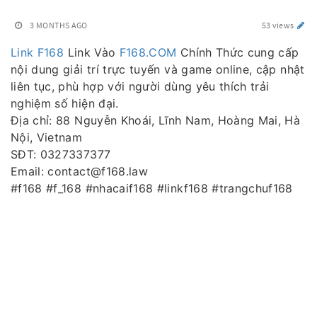
3 MONTHS AGO
53 views
Link F168
Link Vào
F168.COM
Chính Thức cung cấp
nội dung giải trí trực tuyến và game online, cập nhật
liên tục, phù hợp với người dùng yêu thích trải
nghiệm số hiện đại.
Địa chỉ: 88 Nguyễn Khoái, Lĩnh Nam, Hoàng Mai, Hà
Nội, Vietnam
SĐT: 0327337377
Email: contact@f168.law
#f168 #f_168 #nhacaif168 #linkf168 #trangchuf168