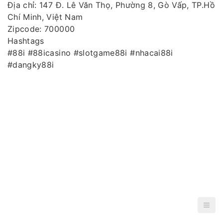
Địa chỉ: 147 Đ. Lê Văn Thọ, Phường 8, Gò Vấp, TP.Hồ
Chí Minh, Việt Nam
Zipcode: 700000
Hashtags
#88i #88icasino #slotgame88i #nhacai88i
#dangky88i