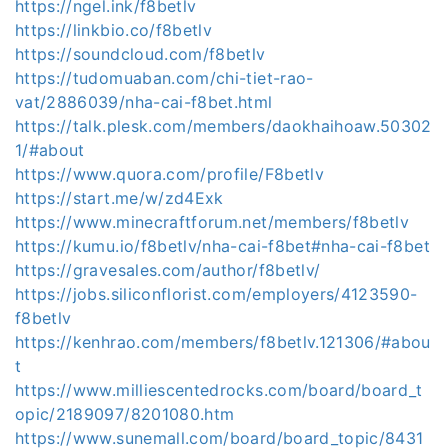
https://ngel.ink/f8betlv
https://linkbio.co/f8betlv
https://soundcloud.com/f8betlv
https://tudomuaban.com/chi-tiet-rao-
vat/2886039/nha-cai-f8bet.html
https://talk.plesk.com/members/daokhaihoaw.50302
1/#about
https://www.quora.com/profile/F8betlv
https://start.me/w/zd4Exk
https://www.minecraftforum.net/members/f8betlv
https://kumu.io/f8betlv/nha-cai-f8bet#nha-cai-f8bet
https://gravesales.com/author/f8betlv/
https://jobs.siliconflorist.com/employers/4123590-
f8betlv
https://kenhrao.com/members/f8betlv.121306/#abou
t
https://www.milliescentedrocks.com/board/board_t
opic/2189097/8201080.htm
https://www.sunemall.com/board/board_topic/8431