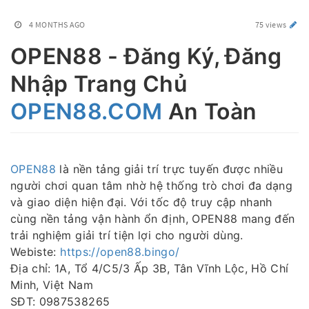
4 MONTHS AGO
75 views
OPEN88 - Đăng Ký, Đăng
Nhập Trang Chủ
OPEN88.COM
An Toàn
OPEN88
là nền tảng giải trí trực tuyến được nhiều
người chơi quan tâm nhờ hệ thống trò chơi đa dạng
và giao diện hiện đại. Với tốc độ truy cập nhanh
cùng nền tảng vận hành ổn định, OPEN88 mang đến
trải nghiệm giải trí tiện lợi cho người dùng.
Webiste:
https://open88.bingo/
Địa chỉ: 1A, Tổ 4/C5/3 Ấp 3B, Tân Vĩnh Lộc, Hồ Chí
Minh, Việt Nam
SĐT: 0987538265