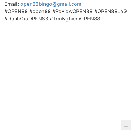
Email:
open88bingo@gmail.com
#OPEN88 #open88 #ReviewOPEN88 #OPEN88LaGi
#DanhGiaOPEN88 #TraiNghiemOPEN88