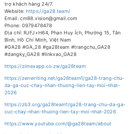
trợ khách hàng 24/7.
Website:
https://ga28.team/
Email: cm88.vision@gmail.com
Phone: 0979478478
Địa chỉ: RJFJ+H64, Phan Huy Ích, Phường 15, Tân
Bình, Hồ Chí Minh, Việt Nam
#GA28 #GA_28 #ga28team #trangchu_GA28
#dangky_GA28 #linkvao_GA28
https://zimexapp.co.zw/ga28team
https://zenwriting.net/ga28team1/ga28-trang-chu-
da-ga-cuc-chay-nhan-thuong-lien-tay-moi-nhat-
2026
https://zb3.org/ga28team1/ga28-trang-chu-da-ga-
cuc-chay-nhan-thuong-lien-tay-moi-nhat-2026
https://www.youtube.com/@ga28team/about