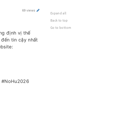
69 views
Expand all
Back to top
Go to bottom
g định vị thế
 đến tin cậy nhất
bsite:
t #NoHu2026