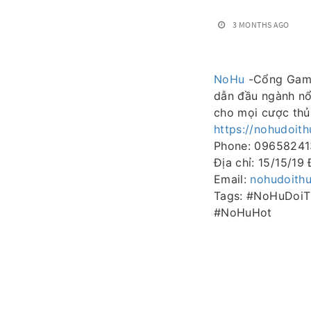
3 MONTHS AGO
NoHu
-Cổng Ga
dẫn đầu ngành nổ 
cho mọi cược thủ 
https://nohudoit
Phone: 09658241
Địa chỉ: 15/15/19
Email:
nohudoith
Tags: #NoHuDoi
#NoHuHot