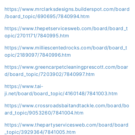
https://www.mrclarksdesigns.builderspot.com/board
/board_topic/690695/7840994.htm
https://www.thepetservicesweb.com/board/board_t
opic/2701171/7840995.htm
https://www.milliescentedrocks.com/board/board_t
opic/2189097/7840996.htm
https://www.greencarpetcleaningprescott.com/boar
d/board_topic/7203902/7840997.htm
https://www.tai-
ji.net/board/board_topic/4160148/7841003.htm
https://www.crossroadsbaitandtackle.com/board/bo
ard_topic/9053260/7841004.htm
https://www.thepartyservicesweb.com/board/board
_topic/3929364/7841005.htm