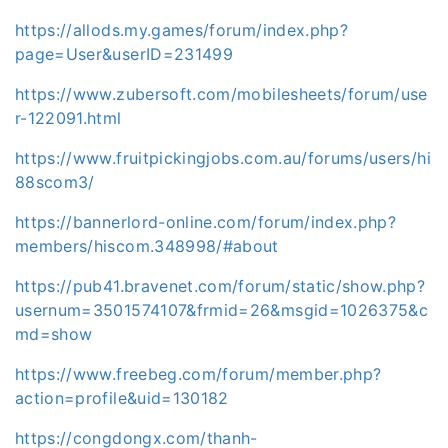
https://allods.my.games/forum/index.php?
page=User&userID=231499
https://www.zubersoft.com/mobilesheets/forum/use
r-122091.html
https://www.fruitpickingjobs.com.au/forums/users/hi
88scom3/
https://bannerlord-online.com/forum/index.php?
members/hiscom.348998/#about
https://pub41.bravenet.com/forum/static/show.php?
usernum=3501574107&frmid=26&msgid=1026375&c
md=show
https://www.freebeg.com/forum/member.php?
action=profile&uid=130182
https://congdongx.com/thanh-