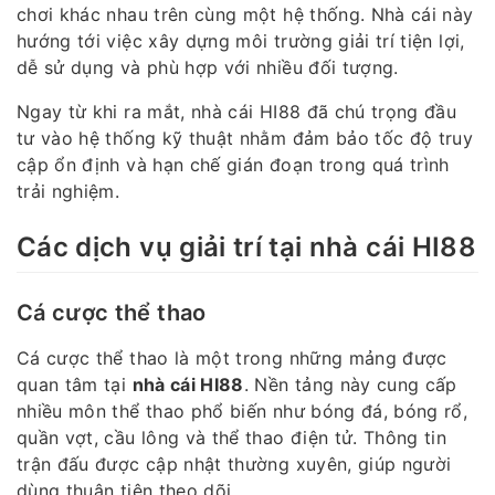
chơi khác nhau trên cùng một hệ thống. Nhà cái này
hướng tới việc xây dựng môi trường giải trí tiện lợi,
dễ sử dụng và phù hợp với nhiều đối tượng.
Ngay từ khi ra mắt, nhà cái HI88 đã chú trọng đầu
tư vào hệ thống kỹ thuật nhằm đảm bảo tốc độ truy
cập ổn định và hạn chế gián đoạn trong quá trình
trải nghiệm.
Các dịch vụ giải trí tại nhà cái HI88
Cá cược thể thao
Cá cược thể thao là một trong những mảng được
quan tâm tại
nhà cái HI88
. Nền tảng này cung cấp
nhiều môn thể thao phổ biến như bóng đá, bóng rổ,
quần vợt, cầu lông và thể thao điện tử. Thông tin
trận đấu được cập nhật thường xuyên, giúp người
dùng thuận tiện theo dõi.