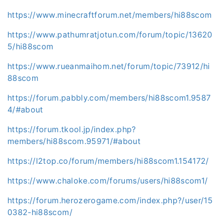
https://www.minecraftforum.net/members/hi88scom
https://www.pathumratjotun.com/forum/topic/13620
5/hi88scom
https://www.rueanmaihom.net/forum/topic/73912/hi
88scom
https://forum.pabbly.com/members/hi88scom1.9587
4/#about
https://forum.tkool.jp/index.php?
members/hi88scom.95971/#about
https://l2top.co/forum/members/hi88scom1.154172/
https://www.chaloke.com/forums/users/hi88scom1/
https://forum.herozerogame.com/index.php?/user/15
0382-hi88scom/