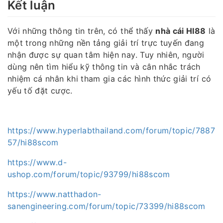
Kết luận
Với những thông tin trên, có thể thấy
nhà cái HI88
là
một trong những nền tảng giải trí trực tuyến đang
nhận được sự quan tâm hiện nay. Tuy nhiên, người
dùng nên tìm hiểu kỹ thông tin và cân nhắc trách
nhiệm cá nhân khi tham gia các hình thức giải trí có
yếu tố đặt cược.
https://www.hyperlabthailand.com/forum/topic/7887
57/hi88scom
https://www.d-
ushop.com/forum/topic/93799/hi88scom
https://www.natthadon-
sanengineering.com/forum/topic/73399/hi88scom