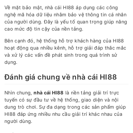
Về mặt bảo mật, nhà cái HI88 áp dụng các công
nghệ mã hóa dữ liệu nhằm bảo vệ thông tin cá nhân
của người dùng. Đây là yếu tố quan trọng giúp nâng
cao mức độ tin cậy của nền tảng.
Bên cạnh đó, hệ thống hỗ trợ khách hàng của HI88
hoạt động qua nhiều kênh, hỗ trợ giải đáp thắc mắc
và xử lý các vấn đề phát sinh trong quá trình sử
dụng.
Đánh giá chung về nhà cái HI88
Nhìn chung,
nhà cái HI88
là nền tảng giải trí trực
tuyến có sự đầu tư về hệ thống, giao diện và nội
dung trò chơi. Sự đa dạng trong các sản phẩm giúp
HI88 đáp ứng nhiều nhu cầu giải trí khác nhau của
người dùng.