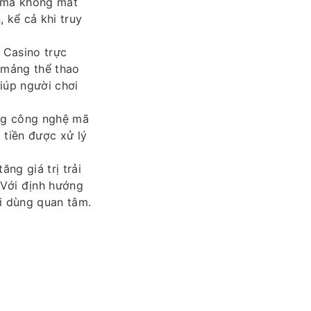
i mà không mất
, kể cả khi truy
. Casino trực
 mảng thể thao
iúp người chơi
ụng công nghệ mã
 tiền được xử lý
ng giá trị trải
 Với định hướng
 dùng quan tâm.