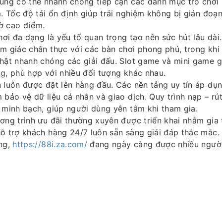
dùng có thể nhanh chóng tiếp cận các danh mục trò chơ
m. Tốc độ tải ổn định giúp trải nghiệm không bị gián đoạn
ờ cao điểm.
chơi đa dạng là yếu tố quan trọng tạo nên sức hút lâu dài
ảm giác chân thực với các bàn chơi phong phú, trong khi
nhật nhanh chóng các giải đấu. Slot game và mini game g
g, phù hợp với nhiều đối tượng khác nhau.
n luôn được đặt lên hàng đầu. Các nền tảng uy tín áp d
 bảo vệ dữ liệu cá nhân và giao dịch. Quy trình nạp – rút
 minh bạch, giúp người dùng yên tâm khi tham gia.
ơng trình ưu đãi thường xuyên được triển khai nhằm gia tă
ỗ trợ khách hàng 24/7 luôn sẵn sàng giải đáp thắc mắc.
ững,
https://88i.za.com/
đang ngày càng được nhiều người