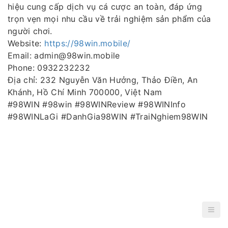
hiệu cung cấp dịch vụ cá cược an toàn, đáp ứng
trọn vẹn mọi nhu cầu về trải nghiệm sản phẩm của
người chơi.
Website:
https://98win.mobile/
Email: admin@98win.mobile
Phone: 0932232232
Địa chỉ: 232 Nguyễn Văn Hưởng, Thảo Điền, An
Khánh, Hồ Chí Minh 700000, Việt Nam
#98WIN #98win #98WINReview #98WINInfo
#98WINLaGi #DanhGia98WIN #TraiNghiem98WIN