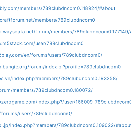
abbly.com/members/789clubdncom0.118924/#about
ecraftforum.net/members/789clubdncom0
n.alwaysdata.net/forum/members/789clubdncom0.177149/
ty.m5stack.com/user/789clubdncom0
2play.com/en/forums/users/789clubdncom0/
ion.bungie.org/forum/index.pl?profile=789clubdncom0
mec.vn/index.php?members/789clubdncom0.193258/
o/forum/members/789clubdncom0.180072/
erozerogame.com/index.php?/user/166009-789clubdncom
jp/forums/users/789clubdncom0/
ool.jp/index.php?members/789clubdncom0.109022/#abou