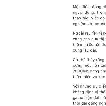
Một điểm đáng ch
người dùng. Trong
thao tác. Việc c
nghiệm và tạo cả
Ngoài ra, nền tả
càng cao của thị 
thêm nhiều nội d
dùng lâu dài.
Có thể thấy rằng,
dựng một nền tản
789Club đang cho 
thân thiện và kh
Với những ưu điểm
khẳng định vị thế
game hiện đại mà 
thời đại công ngh