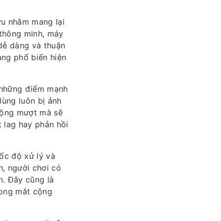
ưu nhằm mang lại
 thông minh, máy
dễ dàng và thuận
àng phổ biến hiện
g những điểm mạnh
dùng luôn bị ảnh
 động mượt mà sẽ
t lag hay phản hồi
ốc độ xử lý và
, người chơi có
n. Đây cũng là
rong mắt cộng