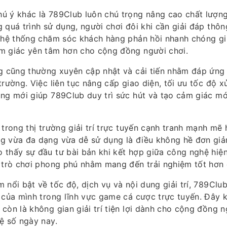
ú ý khác là 789Club luôn chú trọng nâng cao chất lượng
 quá trình sử dụng, người chơi đôi khi cần giải đáp thôn
ó hệ thống chăm sóc khách hàng phản hồi nhanh chóng gi
m giác yên tâm hơn cho cộng đồng người chơi.
ng cũng thường xuyên cập nhật và cải tiến nhằm đáp ứng
trường. Việc liên tục nâng cấp giao diện, tối ưu tốc độ x
ung mới giúp 789Club duy trì sức hút và tạo cảm giác m
 trong thị trường giải trí trực tuyến cạnh tranh mạnh mẽ 
g vừa đa dạng vừa dễ sử dụng là điều không hề đơn giản
thấy sự đầu tư bài bản khi kết hợp giữa công nghệ hiện 
o trò chơi phong phú nhằm mang đến trải nghiệm tốt hơn
 nổi bật về tốc độ, dịch vụ và nội dung giải trí, 789Cl
 của mình trong lĩnh vực game cá cược trực tuyến. Đây 
còn là không gian giải trí tiện lợi dành cho cộng đồng n
ệ số ngày nay.