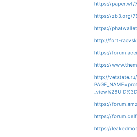
https://paper.w
https://zb3.org
https://phatwall
http://fort-raev
https://forum.ac
https://www.the
http://vetstate.ru
PAGE_NAME=prof
_view%26UID%3
https://forum.am
https://forum.del
https://leakedm