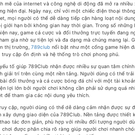
h mẽ của internet và công nghệ di động đã mở ra nhiều x
g hiện đại. Ngày nay, chỉ với một chiếc điện thoại thô
net, mọi người có thể dễ dàng tiếp cận hàng loạt nội dung 
 giới hạn bởi không gian hay thời gian. Trong số những 
hiện nay, game cá cược và đổi thưởng trực tuyến đang n
ham gia nhờ sự tiện lợi và đa dạng mà chúng mang lại. G
ên thị trường,
789club
nổi bật như một cổng game hiện đạ
ộ truy cập ổn định và hệ thống trò chơi phong phú.
yếu tố giúp 789Club nhận được nhiều sự quan tâm chính 
nh giải trí trên cùng một nền tảng. Người dùng có thể trả
bài đổi thưởng và cá cược bóng đá chỉ với một tài khoả
iện lợi lớn bởi người chơi không cần phải sử dụng quá n
ệt để tham gia các nội dung yêu thích.
truy cập, người dùng có thể dễ dàng cảm nhận được sự 
 xây dựng giao diện của 789Club. Nền tảng được thiết k
thao tác đơn giản, phù hợp với nhiều đối tượng người d
 chơi được phân chia rõ ràng giúp người chơi nhanh chó