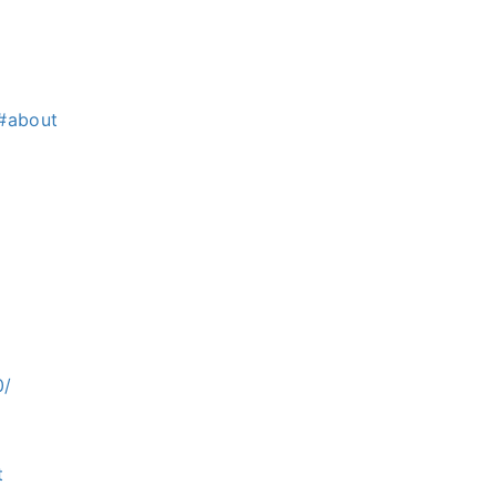
#about
0/
t