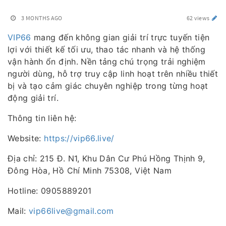
3 MONTHS AGO
62 views
VIP66
mang đến không gian giải trí trực tuyến tiện
lợi với thiết kế tối ưu, thao tác nhanh và hệ thống
vận hành ổn định. Nền tảng chú trọng trải nghiệm
người dùng, hỗ trợ truy cập linh hoạt trên nhiều thiết
bị và tạo cảm giác chuyên nghiệp trong từng hoạt
động giải trí.
Thông tin liên hệ:
Website:
https://vip66.live/
Địa chỉ: 215 Đ. N1, Khu Dân Cư Phú Hồng Thịnh 9,
Đông Hòa, Hồ Chí Minh 75308, Việt Nam
Hotline: 0905889201
Mail:
vip66live@gmail.com