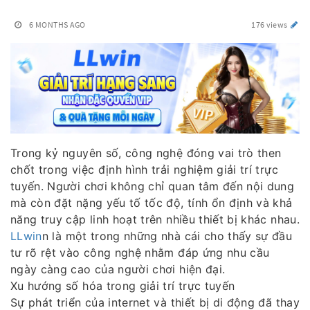
6 MONTHS AGO
176 views
Trong kỷ nguyên số, công nghệ đóng vai trò then
chốt trong việc định hình trải nghiệm giải trí trực
tuyến. Người chơi không chỉ quan tâm đến nội dung
mà còn đặt nặng yếu tố tốc độ, tính ổn định và khả
năng truy cập linh hoạt trên nhiều thiết bị khác nhau.
LLwin
n là một trong những nhà cái cho thấy sự đầu
tư rõ rệt vào công nghệ nhằm đáp ứng nhu cầu
ngày càng cao của người chơi hiện đại.
Xu hướng số hóa trong giải trí trực tuyến
Sự phát triển của internet và thiết bị di động đã thay