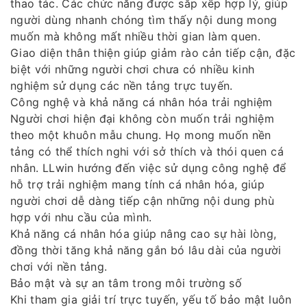
thao tác. Các chức năng được sắp xếp hợp lý, giúp
người dùng nhanh chóng tìm thấy nội dung mong
muốn mà không mất nhiều thời gian làm quen.
Giao diện thân thiện giúp giảm rào cản tiếp cận, đặc
biệt với những người chơi chưa có nhiều kinh
nghiệm sử dụng các nền tảng trực tuyến.
Công nghệ và khả năng cá nhân hóa trải nghiệm
Người chơi hiện đại không còn muốn trải nghiệm
theo một khuôn mẫu chung. Họ mong muốn nền
tảng có thể thích nghi với sở thích và thói quen cá
nhân. LLwin hướng đến việc sử dụng công nghệ để
hỗ trợ trải nghiệm mang tính cá nhân hóa, giúp
người chơi dễ dàng tiếp cận những nội dung phù
hợp với nhu cầu của mình.
Khả năng cá nhân hóa giúp nâng cao sự hài lòng,
đồng thời tăng khả năng gắn bó lâu dài của người
chơi với nền tảng.
Bảo mật và sự an tâm trong môi trường số
Khi tham gia giải trí trực tuyến, yếu tố bảo mật luôn