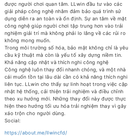
được người chơi quan tâm. LLwin đầu tư vào các
giải pháp công nghệ nhằm đảm bảo quá trình sử
dụng diễn ra an toàn và ổn định. Sự an tâm về mặt
công nghệ giúp người chơi tập trung hơn vào trải
nghiệm giải trí mà không phải lo lắng về các rủi ro
không mong muốn.
Trong môi trường số hóa, bảo mật không chỉ là yêu
cầu kỹ thuật mà còn là yếu tố xây dựng niềm tin.
Khả năng cập nhật và thích nghi công nghệ
Công nghệ luôn thay đổi nhanh chóng, và một nhà
cái muốn tồn tại lâu dài cần có khả năng thích nghi
liên tục. LLwin cho thấy sự linh hoạt trong việc cập
nhật hệ thống, cải thiện trải nghiệm và điều chỉnh
theo xu hướng mới. Những thay đổi này được thực
hiện theo hướng tối ưu hóa trải nghiệm thay vì gây
xáo trộn cho người dùng.
Social:
https://about.me/llwincfd/