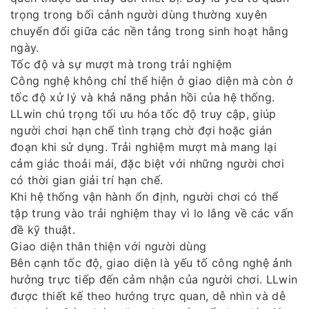
trọng trong bối cảnh người dùng thường xuyên
chuyển đổi giữa các nền tảng trong sinh hoạt hằng
ngày.
Tốc độ và sự mượt mà trong trải nghiệm
Công nghệ không chỉ thể hiện ở giao diện mà còn ở
tốc độ xử lý và khả năng phản hồi của hệ thống.
LLwin chú trọng tối ưu hóa tốc độ truy cập, giúp
người chơi hạn chế tình trạng chờ đợi hoặc gián
đoạn khi sử dụng. Trải nghiệm mượt mà mang lại
cảm giác thoải mái, đặc biệt với những người chơi
có thời gian giải trí hạn chế.
Khi hệ thống vận hành ổn định, người chơi có thể
tập trung vào trải nghiệm thay vì lo lắng về các vấn
đề kỹ thuật.
Giao diện thân thiện với người dùng
Bên cạnh tốc độ, giao diện là yếu tố công nghệ ảnh
hưởng trực tiếp đến cảm nhận của người chơi. LLwin
được thiết kế theo hướng trực quan, dễ nhìn và dễ