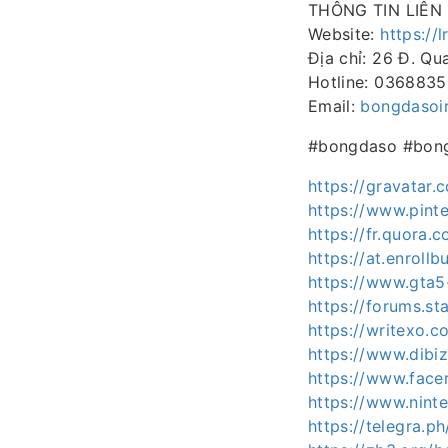
THÔNG TIN LIÊN
Website:
https://
Địa chỉ: 26 Đ. Q
Hotline: 036883
Email:
bongdasoi
#bongdaso #bong
https://gravatar
https://www.pint
https://fr.quora.
https://at.enroll
https://www.gta
https://forums.s
https://writexo.
https://www.dibi
https://www.face
https://www.nint
https://telegra.