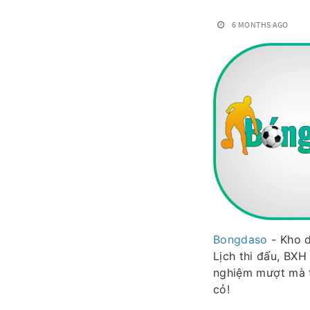
6 MONTHS AGO
Bongdaso
- Kho d
Lịch thi đấu, BXH
nghiệm mượt mà t
cỏ!