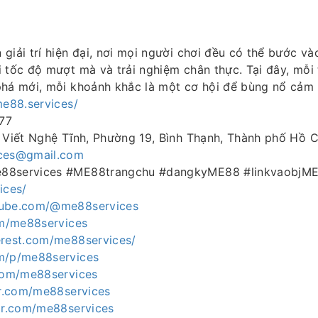
 giải trí hiện đại, nơi mọi người chơi đều có thể bước và
 tốc độ mượt mà và trải nghiệm chân thực. Tại đây, mỗi 
phá mới, mỗi khoảnh khắc là một cơ hội để bùng nổ cảm 
me88.services/
77
ô Viết Nghệ Tĩnh, Phường 19, Bình Thạnh, Thành phố Hồ C
ces@gmail.com
88services #ME88trangchu #dangkyME88 #linkvaobjM
ices/
tube.com/@me88services
om/me88services
erest.com/me88services/
m/p/me88services
.com/me88services
ar.com/me88services
tar.com/me88services