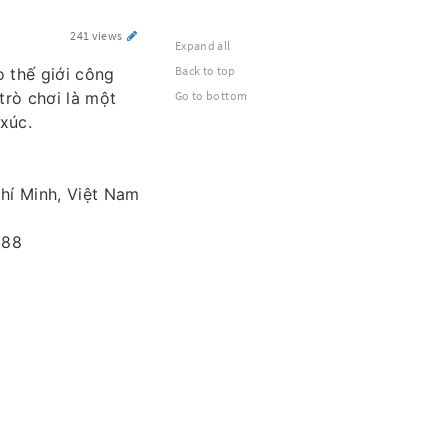
241 views
Expand all
Back to top
o thế giới công
trò chơi là một
Go to bottom
xúc.
hí Minh, Việt Nam
E88