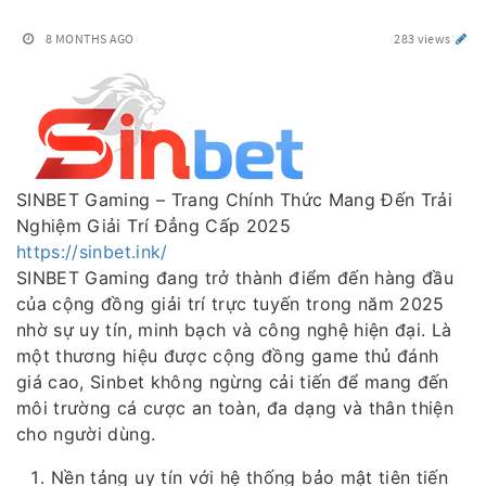
8 MONTHS AGO
283 views
SINBET Gaming – Trang Chính Thức Mang Đến Trải
Nghiệm Giải Trí Đẳng Cấp 2025
https://sinbet.ink/
SINBET Gaming đang trở thành điểm đến hàng đầu
của cộng đồng giải trí trực tuyến trong năm 2025
nhờ sự uy tín, minh bạch và công nghệ hiện đại. Là
một thương hiệu được cộng đồng game thủ đánh
giá cao, Sinbet không ngừng cải tiến để mang đến
môi trường cá cược an toàn, đa dạng và thân thiện
cho người dùng.
Nền tảng uy tín với hệ thống bảo mật tiên tiến