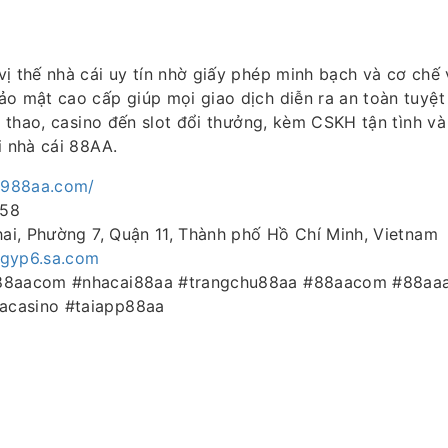
vị thế nhà cái uy tín nhờ giấy phép minh bạch và cơ chế
ảo mật cao cấp giúp mọi giao dịch diễn ra an toàn tuyệt
hể thao, casino đến slot đổi thưởng, kèm CSKH tận tình và 
i nhà cái 88AA.
/3988aa.com/
558
hai, Phường 7, Quận 11, Thành phố Hồ Chí Minh, Vietnam
gyp6.sa.com
88aacom #nhacai88aa #trangchu88aa #88aacom #88aaa
casino #taiapp88aa