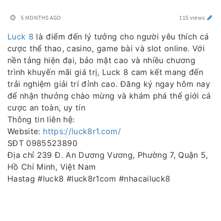
5 MONTHS AGO
115 views
Luck 8
là điểm đến lý tưởng cho người yêu thích cá
cược thể thao, casino, game bài và slot online. Với
nền tảng hiện đại, bảo mật cao và nhiều chương
trình khuyến mãi giá trị, Luck 8 cam kết mang đến
trải nghiệm giải trí đỉnh cao. Đăng ký ngay hôm nay
để nhận thưởng chào mừng và khám phá thế giới cá
cược an toàn, uy tín
Thông tin liên hệ:
Website:
https://luck8r1.com/
SĐT 0985523890
Địa chỉ 239 Đ. An Dương Vương, Phường 7, Quận 5,
Hồ Chí Minh, Việt Nam
Hastag #luck8 #luck8r1com #nhacailuck8