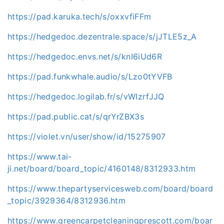
https://pad.karuka.tech/s/oxxvfiFFm
https://hedgedoc.dezentrale.space/s/jJTLE5z_A
https://hedgedoc.envs.net/s/knI6iUd6R
https://pad.funkwhale.audio/s/Lzo0tYVFB
https://hedgedoc.logilab.fr/s/vWIzrfJJQ
https://pad.public.cat/s/qrYrZBX3s
https://violet.vn/user/show/id/15275907
https://www.tai-
ji.net/board/board_topic/4160148/8312933.htm
https://www.thepartyservicesweb.com/board/board
_topic/3929364/8312936.htm
https://www.greencarpetcleaningprescott.com/boar