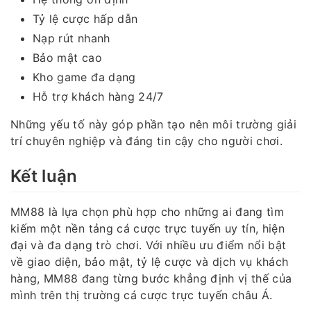
Tỷ lệ cược hấp dẫn
Nạp rút nhanh
Bảo mật cao
Kho game đa dạng
Hỗ trợ khách hàng 24/7
Những yếu tố này góp phần tạo nên môi trường giải
trí chuyên nghiệp và đáng tin cậy cho người chơi.
Kết luận
MM88 là lựa chọn phù hợp cho những ai đang tìm
kiếm một nền tảng cá cược trực tuyến uy tín, hiện
đại và đa dạng trò chơi. Với nhiều ưu điểm nổi bật
về giao diện, bảo mật, tỷ lệ cược và dịch vụ khách
hàng, MM88 đang từng bước khẳng định vị thế của
mình trên thị trường cá cược trực tuyến châu Á.