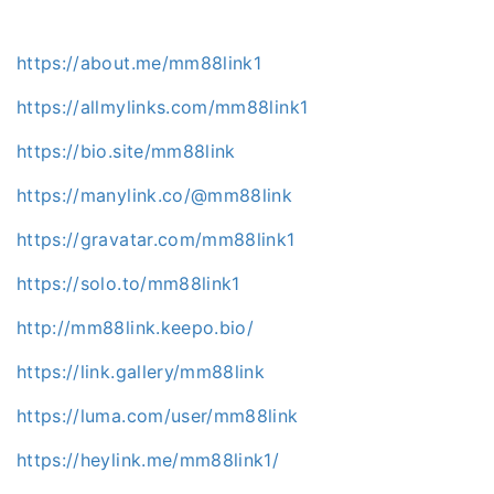
https://about.me/mm88link1
https://allmylinks.com/mm88link1
https://bio.site/mm88link
https://manylink.co/@mm88link
https://gravatar.com/mm88link1
https://solo.to/mm88link1
http://mm88link.keepo.bio/
https://link.gallery/mm88link
https://luma.com/user/mm88link
https://heylink.me/mm88link1/