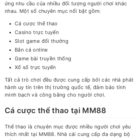
ứng nhu cầu của nhiều đối tượng người chơi khác
nhau. Một số chuyên mục nổi bật gồm:
Cá cược thể thao
Casino trực tuyến
Slot game đổi thưởng
Bắn cá online
Game bài truyền thống
Xổ số trực tuyến
Tất cả trò chơi đều được cung cấp bởi các nhà phát
hành uy tín trên thị trường quốc tế, đảm bảo tính
minh bạch và công bằng cho người chơi.
Cá cược thể thao tại MM88
Thể thao là chuyên mục được nhiều người chơi yêu
thích nhất tại MM88. Nhà cái cung cấp đa dạng bộ