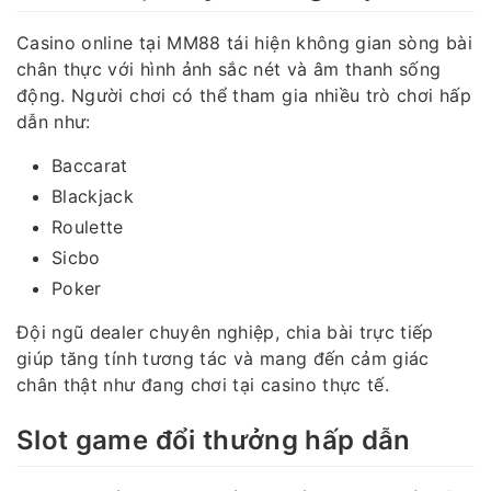
Casino online tại MM88 tái hiện không gian sòng bài
chân thực với hình ảnh sắc nét và âm thanh sống
động. Người chơi có thể tham gia nhiều trò chơi hấp
dẫn như:
Baccarat
Blackjack
Roulette
Sicbo
Poker
Đội ngũ dealer chuyên nghiệp, chia bài trực tiếp
giúp tăng tính tương tác và mang đến cảm giác
chân thật như đang chơi tại casino thực tế.
Slot game đổi thưởng hấp dẫn