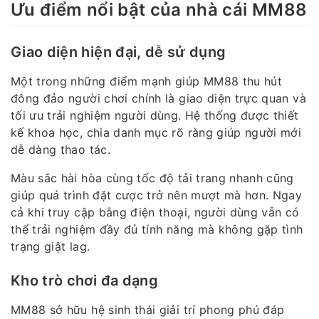
Ưu điểm nổi bật của nhà cái MM88
Giao diện hiện đại, dễ sử dụng
Một trong những điểm mạnh giúp MM88 thu hút
đông đảo người chơi chính là giao diện trực quan và
tối ưu trải nghiệm người dùng. Hệ thống được thiết
kế khoa học, chia danh mục rõ ràng giúp người mới
dễ dàng thao tác.
Màu sắc hài hòa cùng tốc độ tải trang nhanh cũng
giúp quá trình đặt cược trở nên mượt mà hơn. Ngay
cả khi truy cập bằng điện thoại, người dùng vẫn có
thể trải nghiệm đầy đủ tính năng mà không gặp tình
trạng giật lag.
Kho trò chơi đa dạng
MM88 sở hữu hệ sinh thái giải trí phong phú đáp