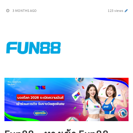
3 MONTHS AGO
123 views