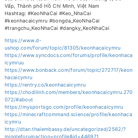
Vấp, Thành phố Hồ Chí Minh, Việt Nam
Hashtag: #KeoNhaCai #Keo_NhaCai
#keonhacaicymru #bongda_KeoNhaCai
#trangchu_KeoNhaCai #dangky_KeoNhaCai
https://www.d-
ushop.com/forum/topic/81305/keonhacaicymru
https://www.syncdocs.com/forums/profile/keonhaca
icymruu
https://www.bonback.com/forum/topic/272717/keon
hacaicymru
https://rentry.co/keonhacaicymru
https://chodilinh.com/members/keonhacaicymru.270
072/#about
https://mysportsgo.com/profile/keonhacaicymru
https://minecraftcommand.science/profile/keonhaca
icymru
http://dtan.thaiembassy.de/uncategorized/2562/?
mingleforumaction=profile&id=446971