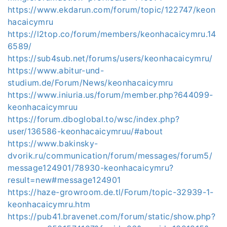
https://www.ekdarun.com/forum/topic/122747/keon
hacaicymru
https://l2top.co/forum/members/keonhacaicymru.14
6589/
https://sub4sub.net/forums/users/keonhacaicymru/
https://www.abitur-und-
studium.de/Forum/News/keonhacaicymru
https://www.iniuria.us/forum/member.php?644099-
keonhacaicymruu
https://forum.dboglobal.to/wsc/index.php?
user/136586-keonhacaicymruu/#about
https://www.bakinsky-
dvorik.ru/communication/forum/messages/forum5/
message124901/78930-keonhacaicymru?
result=new#message124901
https://haze-growroom.de.tl/Forum/topic-32939-1-
keonhacaicymru.htm
https://pub41.bravenet.com/forum/static/show.php?