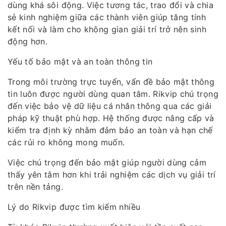
dùng khá sôi động. Việc tương tác, trao đổi và chia
sẻ kinh nghiệm giữa các thành viên giúp tăng tính
kết nối và làm cho không gian giải trí trở nên sinh
động hơn.
Yếu tố bảo mật và an toàn thông tin
Trong môi trường trực tuyến, vấn đề bảo mật thông
tin luôn được người dùng quan tâm. Rikvip chú trọng
đến việc bảo vệ dữ liệu cá nhân thông qua các giải
pháp kỹ thuật phù hợp. Hệ thống được nâng cấp và
kiểm tra định kỳ nhằm đảm bảo an toàn và hạn chế
các rủi ro không mong muốn.
Việc chú trọng đến bảo mật giúp người dùng cảm
thấy yên tâm hơn khi trải nghiệm các dịch vụ giải trí
trên nền tảng.
Lý do Rikvip được tìm kiếm nhiều