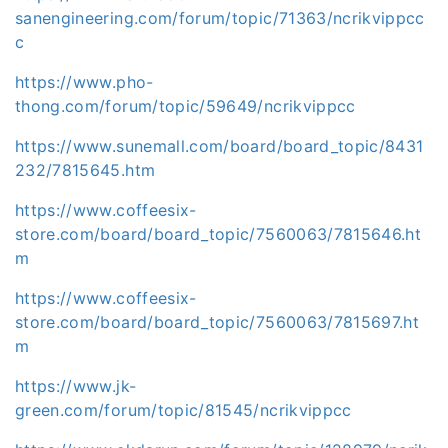
sanengineering.com/forum/topic/71363/ncrikvippcc
c
https://www.pho-
thong.com/forum/topic/59649/ncrikvippcc
https://www.sunemall.com/board/board_topic/8431
232/7815645.htm
https://www.coffeesix-
store.com/board/board_topic/7560063/7815646.ht
m
https://www.coffeesix-
store.com/board/board_topic/7560063/7815697.ht
m
https://www.jk-
green.com/forum/topic/81545/ncrikvippcc