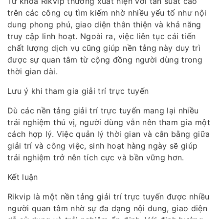
Từ khóa Rikvip thường xuất hiện với tần suất cao
trên các công cụ tìm kiếm nhờ nhiều yếu tố như nội
dung phong phú, giao diện thân thiện và khả năng
truy cập linh hoạt. Ngoài ra, việc liên tục cải tiến
chất lượng dịch vụ cũng giúp nền tảng này duy trì
được sự quan tâm từ cộng đồng người dùng trong
thời gian dài.
Lưu ý khi tham gia giải trí trực tuyến
Dù các nền tảng giải trí trực tuyến mang lại nhiều
trải nghiệm thú vị, người dùng vẫn nên tham gia một
cách hợp lý. Việc quản lý thời gian và cân bằng giữa
giải trí và công việc, sinh hoạt hàng ngày sẽ giúp
trải nghiệm trở nên tích cực và bền vững hơn.
Kết luận
Rikvip là một nền tảng giải trí trực tuyến được nhiều
người quan tâm nhờ sự đa dạng nội dung, giao diện