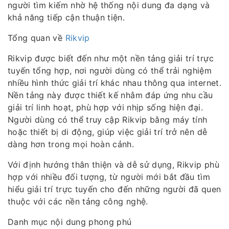
người tìm kiếm nhờ hệ thống nội dung đa dạng và
khả năng tiếp cận thuận tiện.
Tổng quan về
Rikvip
Rikvip được biết đến như một nền tảng giải trí trực
tuyến tổng hợp, nơi người dùng có thể trải nghiệm
nhiều hình thức giải trí khác nhau thông qua internet.
Nền tảng này được thiết kế nhằm đáp ứng nhu cầu
giải trí linh hoạt, phù hợp với nhịp sống hiện đại.
Người dùng có thể truy cập Rikvip bằng máy tính
hoặc thiết bị di động, giúp việc giải trí trở nên dễ
dàng hơn trong mọi hoàn cảnh.
Với định hướng thân thiện và dễ sử dụng, Rikvip phù
hợp với nhiều đối tượng, từ người mới bắt đầu tìm
hiểu giải trí trực tuyến cho đến những người đã quen
thuộc với các nền tảng công nghệ.
Danh mục nội dung phong phú