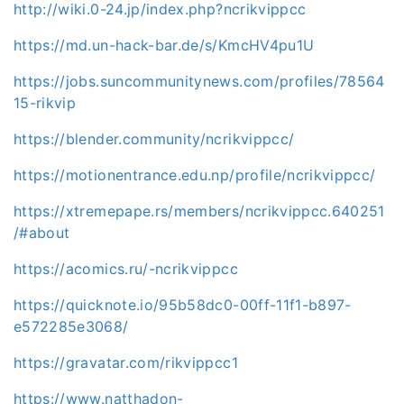
http://wiki.0-24.jp/index.php?ncrikvippcc
https://md.un-hack-bar.de/s/KmcHV4pu1U
https://jobs.suncommunitynews.com/profiles/78564
15-rikvip
https://blender.community/ncrikvippcc/
https://motionentrance.edu.np/profile/ncrikvippcc/
https://xtremepape.rs/members/ncrikvippcc.640251
/#about
https://acomics.ru/-ncrikvippcc
https://quicknote.io/95b58dc0-00ff-11f1-b897-
e572285e3068/
https://gravatar.com/rikvippcc1
https://www.natthadon-