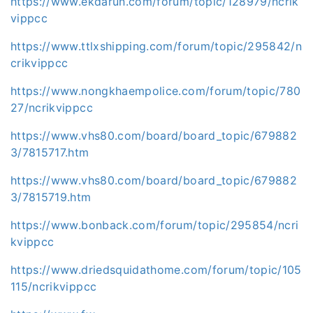
https://www.ekdarun.com/forum/topic/128979/ncrik
vippcc
https://www.ttlxshipping.com/forum/topic/295842/n
crikvippcc
https://www.nongkhaempolice.com/forum/topic/780
27/ncrikvippcc
https://www.vhs80.com/board/board_topic/679882
3/7815717.htm
https://www.vhs80.com/board/board_topic/679882
3/7815719.htm
https://www.bonback.com/forum/topic/295854/ncri
kvippcc
https://www.driedsquidathome.com/forum/topic/105
115/ncrikvippcc