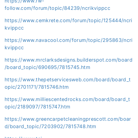
https://www.fw-
follow.com/forum/topic/84239/ncrikvippcc
https://www.cemkrete.com/forum/topic/125444/ncri
kvippcc
https://www.navacool.com/forum/topic/295863/ncri
kvippcc
https://www.mrclarksdesigns.builderspot.com/board
/board_topic/690695/7815745.htm
https://www.thepetservicesweb.com/board/board_t
opic/2701171/7815746.htm
https://www.milliescentedrocks.com/board/board_t
opic/2189097/7815747.htm
https://www.greencarpetcleaningprescott.com/boar
d/board_topic/7203902/7815748.htm