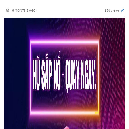
6 MONTHS AGO
258 views