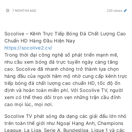
7 MONTHS AGO
233 views
Socolive – Kênh Trực Tiếp Bóng Đá Chất Lượng Cao
Chuẩn HD Hàng Đầu Hiện Nay
https://socolive2.cv/
Trong thời đại công nghệ số phát triển mạnh mẽ,
nhu cầu xem bóng đá trực tuyến ngày càng tăng
cao. Socolive đã nhanh chóng trở thành lựa chọn
hàng đầu của người hâm mộ nhờ cung cấp kênh trực
tiếp bóng đá chất lượng cao chuẩn HD, tốc độ ổn
định và hoàn toàn miễn phí. Với Socolive TV, người
xem có thể theo dõi trọn vẹn những trận cầu đỉnh
cao mọi lúc, mọi nơi.
Socolive TV phát sóng đa dạng các giải đấu lớn nhỏ
trên toàn thế giới như Ngoại Hạng Anh, Champions
League, La Liga, Serie A, Bundesliga, Ligue 1 và các