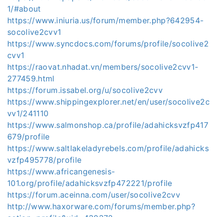
1/#about
https://www.iniuria.us/forum/member.php?642954-
socolive2cvv1
https://www.syncdocs.com/forums/profile/socolive2
cvv1
https://raovat.nhadat.vn/members/socolive2cvv1-
277459.html
https://forum.issabel.org/u/socolive2cvv
https://www.shippingexplorer.net/en/user/socolive2c
vv1/241110
https://www.salmonshop.ca/profile/adahicksvzfp417
679/profile
https://www.saltlakeladyrebels.com/profile/adahicks
vzfp495778/profile
https://www.africangenesis-
101.org/profile/adahicksvzfp472221/profile
https://forum.aceinna.com/user/socolive2cvv
http://www.haxorware.com/forums/member.php?