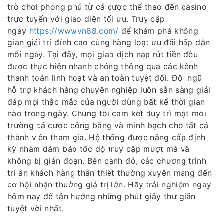
trò chơi phong phú từ cá cược thể thao đến casino
trực tuyến với giao diện tối ưu. Truy cập
ngay
https://wwwvn88.com/
để khám phá không
gian giải trí đỉnh cao cùng hàng loạt ưu đãi hấp dẫn
mỗi ngày. Tại đây, mọi giao dịch nạp rút tiền đều
được thực hiện nhanh chóng thông qua các kênh
thanh toán linh hoạt và an toàn tuyệt đối. Đội ngũ
hỗ trợ khách hàng chuyên nghiệp luôn sẵn sàng giải
đáp mọi thắc mắc của người dùng bất kể thời gian
nào trong ngày. Chúng tôi cam kết duy trì một môi
trường cá cược công bằng và minh bạch cho tất cả
thành viên tham gia. Hệ thống được nâng cấp định
kỳ nhằm đảm bảo tốc độ truy cập mượt mà và
không bị gián đoạn. Bên cạnh đó, các chương trình
tri ân khách hàng thân thiết thường xuyên mang đến
cơ hội nhận thưởng giá trị lớn. Hãy trải nghiệm ngay
hôm nay để tận hưởng những phút giây thư giãn
tuyệt vời nhất.