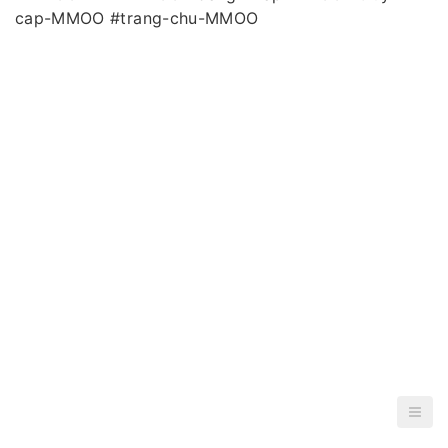
cap-MMOO #trang-chu-MMOO