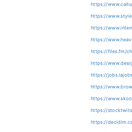
https://www.call
https://www.styl
https://www.inte
https://www.heav
https://files.fm/
https://www.desi
https://jobs.lajo
https://www.bro
https://www.sko
https://stocktwi
https://decidim.c