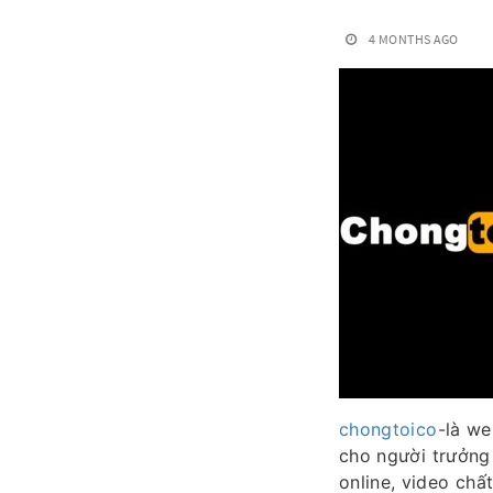
4 MONTHS AGO
chongtoico
-là we
cho người trưởng 
online, video chấ