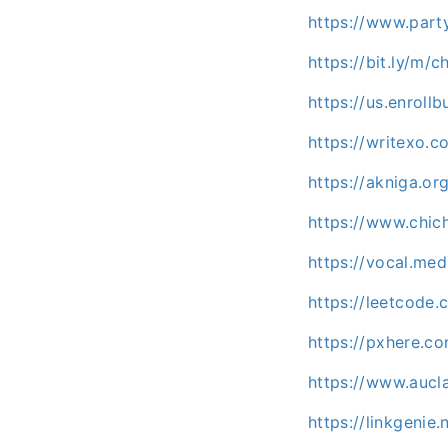
https://www.part
https://bit.ly/m/
https://us.enrol
https://writexo.
https://akniga.or
https://www.chic
https://vocal.me
https://leetcode
https://pxhere.c
https://www.aucl
https://linkgenie