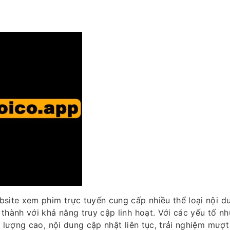
bsite xem phim trực tuyến cung cấp nhiều thể loại nội du
thành với khả năng truy cập linh hoạt. Với các yếu tố 
t lượng cao, nội dung cập nhật liên tục, trải nghiệm mượ