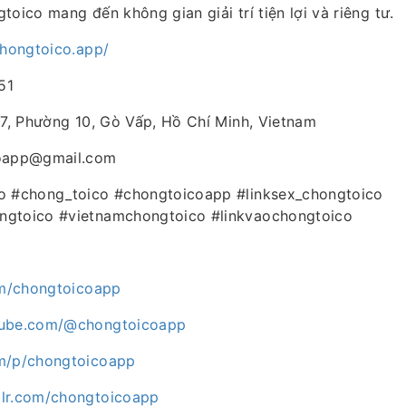
toico mang đến không gian giải trí tiện lợi và riêng tư.
chongtoico.app/
51
 7, Phường 10, Gò Vấp, Hồ Chí Minh, Vietnam
coapp@gmail.com
o #chong_toico #chongtoicoapp #linksex_chongtoico
ngtoico #vietnamchongtoico #linkvaochongtoico
com/chongtoicoapp
tube.com/@chongtoicoapp
om/p/chongtoicoapp
blr.com/chongtoicoapp