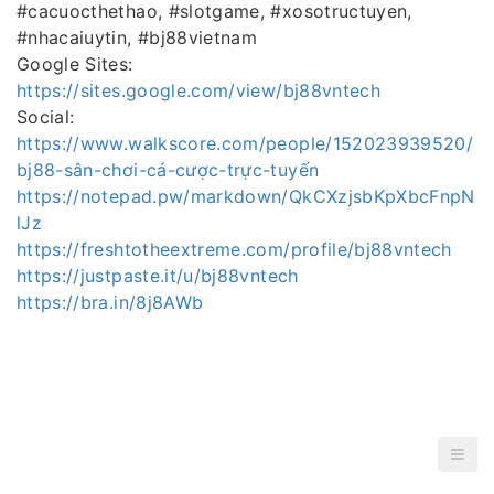
#cacuocthethao, #slotgame, #xosotructuyen,
#nhacaiuytin, #bj88vietnam
Google Sites:
https://sites.google.com/view/bj88vntech
Social:
https://www.walkscore.com/people/152023939520/
bj88-sân-chơi-cá-cược-trực-tuyến
https://notepad.pw/markdown/QkCXzjsbKpXbcFnpN
lJz
https://freshtotheextreme.com/profile/bj88vntech
https://justpaste.it/u/bj88vntech
https://bra.in/8j8AWb