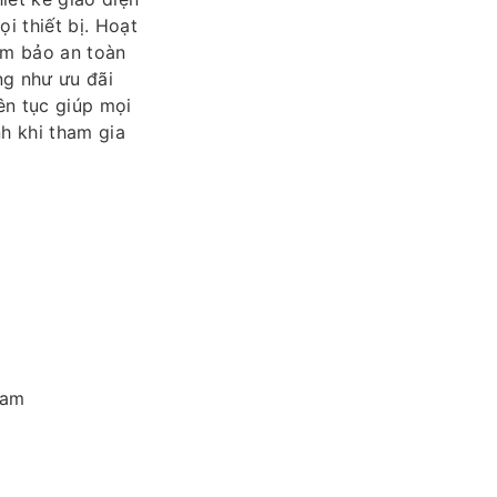
i thiết bị. Hoạt
ảm bảo an toàn
ng như ưu đãi
ên tục giúp mọi
h khi tham gia
Nam