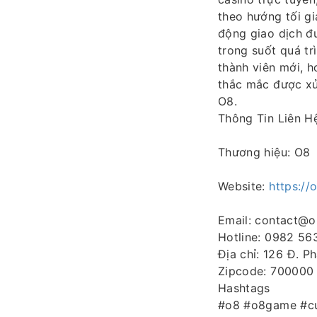
theo hướng tối gi
động giao dịch đ
trong suốt quá tr
thành viên mới, h
thắc mắc được xử 
O8.
Thông Tin Liên H
Thương hiệu: O8
Website:
https://
Email: contact@o
Hotline: 0982 56
Địa chỉ: 126 Đ. 
Zipcode: 700000
Hashtags
#o8 #o8game #cu