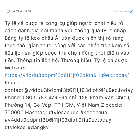
A YEAR AGO
370 views
Tỷ lệ cá cược là công cụ giúp người chơi hiểu rõ
cách đánh giá đội mạnh yếu thông qua tỷ lệ chấp.
Bảng tỷ lệ kèo châu Á luôn được hiển thị rõ ràng
theo thời gian thực, cùng với các phân tích kèm số
liệu lịch sử giúp cược thủ chọn đúng thời điểm vào
tiền. Thông tin liên hệ: Thương hiệu: Tỷ lệ cá cược
Website:
https://v4ddu3bdpmf3b6l11jt03dioh9l1u9ec.today/
Email:
contact@v4ddu3bdpmf3b6l11jt03dioh9l1u9ec.today
Phone: 0903 587 479 Địa chỉ: 158 Phạm Văn Chiêu,
Phường 14, Gò Vấp, TP.HCM, Việt Nam Zipcode:
700000 Hashtag: #tylecacuoc #keochaua
#v4ddu3bdpmf3b6l11jt03dioh9l1u9ectoday
#tylekeo #dangky