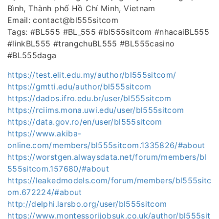
Bình, Thành phố Hồ Chí Minh, Vietnam
Email: contact@bl555sitcom
Tags: #BL555 #BL_555 #bl555sitcom #nhacaiBL555
#linkBL555 #trangchuBL555 #BL555casino
#BL555daga
https://test.elit.edu.my/author/bl555sitcom/
https://gmtti.edu/author/bl555sitcom
https://dados.ifro.edu.br/user/bl555sitcom
https://rciims.mona.uwi.edu/user/bl555sitcom
https://data.gov.ro/en/user/bl555sitcom
https://www.akiba-
online.com/members/bl555sitcom.1335826/#about
https://worstgen.alwaysdata.net/forum/members/bl
555sitcom.157680/#about
https://leakedmodels.com/forum/members/bl555sitc
om.672224/#about
http://delphi.larsbo.org/user/bl555sitcom
https://www.montessorijobsuk.co.uk/author/bl555sit